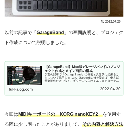
2022.07.28
以前の記事で「
GarageBand
」の画面説明と、プロジェク
ト作成について説明しました。
【GarageBand】Mac版ガレージバンドのプロジ
ェクト作成とメイン画面の構成
以前の記事で「GarageBand」の概要と具体的に出来るこ
とについて説明しました。GarageBandを使えば、例えば
音楽制作だけでなく、ギターにつなげてエフェクターやア
ンプの音を出したり、ピアノレッスンなど楽器の練習など
もできます。では...
2022.04.30
fukkalog.com
今回は
MIDIキーボードの「KORG nanoKEY2」
を使用す
る際に少し困ったことがありまして、
その内容と解決方法