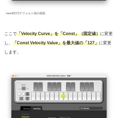
nanoKEY2デフォルト値の画面
ここで
「
Velocity Curve」を「Const」（固定値）
に変更
し、
「
Const Velocity Value」を最大値の「127」
に変更
します。