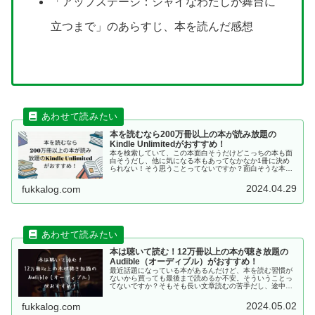
「アップステージ：シャイなわたしが舞台に
立つまで」のあらすじ、本を読んだ感想
本を読むなら200万冊以上の本が読み放題の
Kindle Unlimitedがおすすめ！
本を検索していて、この本面白そうだけどこっちの本も面
白そうだし、他に気になる本もあってなかなか1冊に決め
られない！そう思うことってないですか？面白そうな本が
あっても他にも面白そうな本が何冊かあって、どれにしよ
うかなと迷ってしまい、結局買わな...
2024.04.29
fukkalog.com
本は聴いて読む！12万冊以上の本が聴き放題の
Audible（オーディブル）がおすすめ！
最近話題になっている本があるんだけど、本を読む習慣が
ないから買っても最後まで読めるか不安。そういうことっ
てないですか？そもそも長い文章読むの苦手だし、途中で
挫折するかも知れないから、本を買うの躊躇しちゃうんで
す。また、本を読みたいけど、なか...
2024.05.02
fukkalog.com