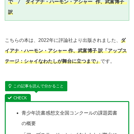
で
/　
ダイアナ・ハーモン・アシャー 作、武富博子 
訳
こちらの本は、2022年に評論社より出版されました、
ダ
イアナ・ハーモン・アシャー 作
、武富博子 訳
「
アップス
テージ：シャイなわたしが舞台に立つまで
」
です。
この記事を読んで分かること
青少年読書感想文全国コンクールの課題図書
の概要