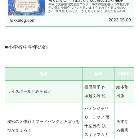
ちくたかこ「うまれてくるよ海のなか」書評
今回は読書感想文全国コンクールの課題図書（小学校低学
年の部）を紹介したいと思いますうまれてくるよ海のな
か/ 高久至 しゃしん かんちくたかこ ぶんこちらの本
は、2022年にアリス館より出版されました、高久至 しゃ
しん かんちくたかこ ぶん「...
2023.05.09
fukkalog.com
■小学校中学年の部
題名
著者
出版社
横田明子 作
絵本塾
ライスボールとみそ蔵と
塚越文雄 絵
出版
パオンジャリ
Ｑ・ラウフ 著
秘密の大作戦！フードバンクどろぼうを
あすな
千葉茂樹 訳
つかまえろ！
ろ書房
スギヤマカナ