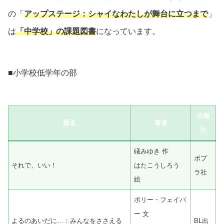
の「
アップステージ：シャイなわたしが舞台に立つまで
」
は
「中学校」の課題図書
になっています。
■小学校低学年の部
出版
題名
著者
社
礒みゆき 作
ポプ
それで、いい！
はたこうしろう
ラ社
絵
ポリー・フェイバ
ー 文
よるのあいだに…：みんなをささえる
BL出