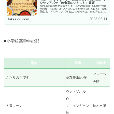
シヤマアズサ「給食室のいちにち」書評
今回は読書感想文全国コンクールの課題図書（小学校中学
年の部）を紹介したいと思います給食室のいちにち/ 大塚
菜生 文 イシヤマアズサ 絵こちらの本は、2022年に少年
写真新聞社より出版されました、大塚菜生 文 イシヤマア
ズサ 絵「給食室のいち...
2023.05.11
fukkalog.com
■小学校高学年の部
題名
著者
出版社
フレーベ
ふたりのえびす
髙森美由紀 作
ル館
ウン・ソホル
作
５番レーン
ノ・インギョン
鈴木出版
絵