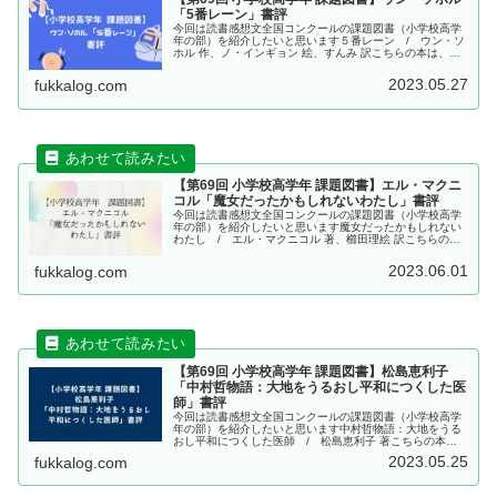
「5番レーン」書評
今回は読書感想文全国コンクールの課題図書（小学校高学
年の部）を紹介したいと思います５番レーン / ウン・ソ
ホル 作、ノ・インギョン 絵、すんみ 訳こちらの本は、
2022年に鈴木出版より出版されました、ウン・ソホル
作、ノ・インギョン 絵、す...
2023.05.27
fukkalog.com
【第69回 小学校高学年 課題図書】エル・マクニ
コル「魔女だったかもしれないわたし」書評
今回は読書感想文全国コンクールの課題図書（小学校高学
年の部）を紹介したいと思います魔女だったかもしれない
わたし / エル・マクニコル 著、櫛田理絵 訳こちらの本
は、2022年にPHP研究所より出版されました、エル・マク
ニコル 著、櫛田理絵 ...
2023.06.01
fukkalog.com
【第69回 小学校高学年 課題図書】松島恵利子
「中村哲物語：大地をうるおし平和につくした医
師」書評
今回は読書感想文全国コンクールの課題図書（小学校高学
年の部）を紹介したいと思います中村哲物語：大地をうる
おし平和につくした医師 / 松島恵利子 著こちらの本
は、2022年に汐文社より出版されました、松島恵利子 著
2023.05.25
fukkalog.com
「中村哲物語：大地をうるおし...