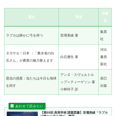
出版
題名
著者
社
集英
ラブカは静かに弓を持つ
安壇美緒 著
社
河出
タガヤセ！日本 ：「農水省の白
白石優生 著
書房
石さん」が農業の魅力教えます
新社
アンヌ・スヴェルトル
昆虫の惑星：虫たちは今日も地球
辰巳
ップ＝ティーゲソン 著
を回す
出版
小林玲子 訳
【第69回 高等学校 課題図書】安壇美緒「ラブカ