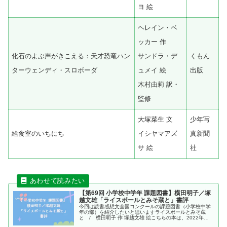
ヨ 絵
ヘレイン・ベ
ッカー 作
化石のよぶ声がきこえる：天才恐竜ハン
サンドラ・デ
くもん
ターウェンディ・スロボーダ
ュメイ 絵
出版
木村由莉 訳・
監修
大塚菜生 文
少年写
給食室のいちにち
イシヤマアズ
真新聞
サ 絵
社
【第69回 小学校中学年 課題図書】横田明子／塚
越文雄「ライスボールとみそ蔵と」書評
今回は読書感想文全国コンクールの課題図書（小学校中学
年の部）を紹介したいと思いますライスボールとみそ蔵
と / 横田明子 作 塚越文雄 絵こちらの本は、2022年に
絵本塾出版より出版されました、横田明子 作 塚越文雄 絵