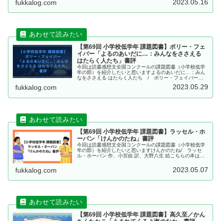
2023.05.16
fukkalog.com
【第69回 小学校低学年 課題図書】ポリー・フェ
イバー「よるのあいだに…：みんなをささえる
はたらく人たち」書評
今回は読書感想文全国コンクールの課題図書（小学校低学
年の部）を紹介したいと思いますよるのあいだに…：みん
なをささえる はたらく人たち / ポリー・フェイバー
文、ハリエット・ホブデイ 絵、中井はるの 訳こちらの本
2023.05.29
fukkalog.com
は、2022年にBL出版より...
【第69回 小学校低学年 課題図書】ラッセル・ホ
ーバン「けんかのたね」書評
今回は読書感想文全国コンクールの課題図書（小学校低学
年の部）を紹介したいと思いますけんかのたね/ ラッセ
ル・ホーバン 作、小宮由 訳、大野八生 絵こちらの本は、
2022年に岩崎書店より出版されました、ラッセル・ホーバ
ン 作、小宮由 訳、大野...
2023.05.07
fukkalog.com
【第69回 小学校低学年 課題図書】高久至／かん