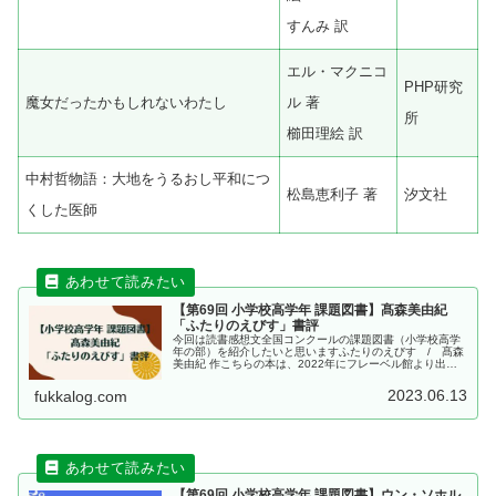
すんみ 訳
エル・マクニコ
PHP研究
魔女だったかもしれないわたし
ル 著
所
櫛田理絵 訳
中村哲物語：大地をうるおし平和につ
松島恵利子 著
汐文社
くした医師
【第69回 小学校高学年 課題図書】髙森美由紀
「ふたりのえびす」書評
今回は読書感想文全国コンクールの課題図書（小学校高学
年の部）を紹介したいと思いますふたりのえびす / 髙森
美由紀 作こちらの本は、2022年にフレーベル館より出版
されました、髙森美由紀 作「ふたりのえびす」です。この
記事を読んで分かること青...
2023.06.13
fukkalog.com
【第69回 小学校高学年 課題図書】ウン・ソホル