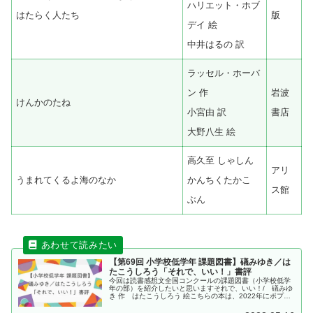
ハリエット・ホブ
はたらく人たち
版
デイ 絵
中井はるの 訳
ラッセル・ホーバ
ン 作
岩波
けんかのたね
小宮由 訳
書店
大野八生 絵
高久至 しゃしん
アリ
うまれてくるよ海のなか
かんちくたかこ
ス館
ぶん
【第69回 小学校低学年 課題図書】礒みゆき／は
たこうしろう「それで、いい！」書評
今回は読書感想文全国コンクールの課題図書（小学校低学
年の部）を紹介したいと思いますそれで、いい！/ 礒みゆ
き 作 はたこうしろう 絵こちらの本は、2022年にポプラ
社より出版されました、礒みゆき 作 はたこうしろう 絵
「それで、いい！」です...