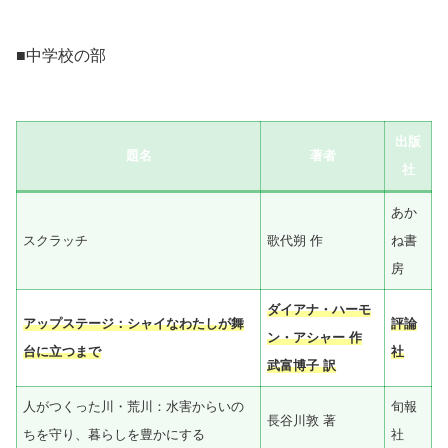
■中学校の部
出版
題名
著者
社
あか
スクラッチ
歌代朔 作
ね書
房
ダイアナ・ハーモ
アップステージ：シャイなわたしが舞
評論
ン・アシャー 作
台に立つまで
社
武富博子 訳
人がつくった川・荒川：水害からいの
旬報
長谷川敦 著
ちを守り、暮らしを豊かにする
社