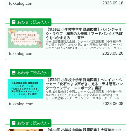
「ライスボールとみそ蔵...
2023.05.18
fukkalog.com
【第69回 小学校中学年 課題図書】パオンジャリ
Ｑ・ラウフ「秘密の大作戦！フードバンクどろぼ
うをつかまえろ！」書評
今回は読書感想文全国コンクールの課題図書（小学校中学
年の部）を紹介したいと思います秘密の大作戦！フードバ
ンクどろぼうをつかまえろ！ / パオンジャリＱ・ラウフ
著、千葉茂樹 訳、スギヤマカナヨ 絵こちらの本は、2022
2023.05.20
fukkalog.com
年にあすなろ書房より出...
【第69回 小学校中学年 課題図書】ヘレイン・ベ
ッカー「化石のよぶ声がきこえる：天才恐竜ハン
ターウェンディ・スロボーダ」書評
今回は読書感想文全国コンクールの課題図書（小学校中学
年の部）を紹介したいと思います化石のよぶ声がきこえ
る：天才恐竜ハンターウェンディ・スロボーダ / ヘレイ
ン・ベッカー 作、サンドラ・デュメイ 絵、木村由莉 訳・
2023.06.08
fukkalog.com
監修こちらの本は、2022年...
【第69回 小学校中学年 課題図書】大塚菜生／イ