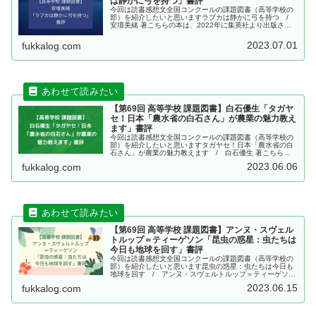
は静かに弓を持つ」書評
今回は読書感想文全国コンクールの課題図書（高等学校の
部）を紹介したいと思いますラブカは静かに弓を持つ /
安壇美緒 著こちらの本は、2022年に集英社より出版され
ました、安壇美緒 著「ラブカは静かに弓を持つ」です。こ
の記事を読んで分かること...
2023.07.01
fukkalog.com
【第69回 高等学校 課題図書】白石優生「タガヤ
セ！日本「農水省の白石さん」が農業の魅力教え
ます」書評
今回は読書感想文全国コンクールの課題図書（高等学校の
部）を紹介したいと思いますタガヤセ！日本「農水省の白
石さん」が農業の魅力教えます / 白石優生 著こちらの
本は、2022年に河出書房新社より出版されました、白石優
2023.06.06
fukkalog.com
生 著「タガヤセ！日本「農...
【第69回 高等学校 課題図書】アンヌ・スヴェル
トルップ＝ティーゲソン「昆虫の惑星：虫たちは
今日も地球を回す」書評
今回は読書感想文全国コンクールの課題図書（高等学校の
部）を紹介したいと思います昆虫の惑星：虫たちは今日も
地球を回す / アンヌ・スヴェルトルップ＝ティーゲソン
著、小林玲子 訳こちらの本は、2022年に辰巳出版より出
2023.06.15
fukkalog.com
版されました、アンヌ・ス...